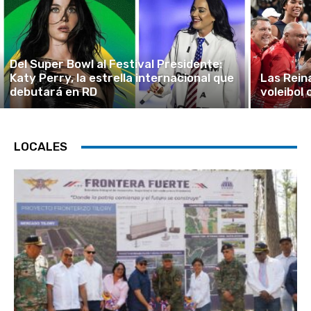
Del Super Bowl al Festival Presidente:
Katy Perry, la estrella internacional que
Las Reina
debutará en RD
voleibol
LOCALES