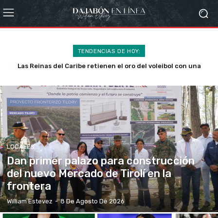
TENDENCIAS DE HOY:
Las Reinas del Caribe retienen el oro del voleibol con una
victoria sobre Colombia
LOCALES
Dan primer palazo para construcción
del nuevo Mercado de Tirolí en la
frontera
William Estevez
-
8 De Agosto De 2026